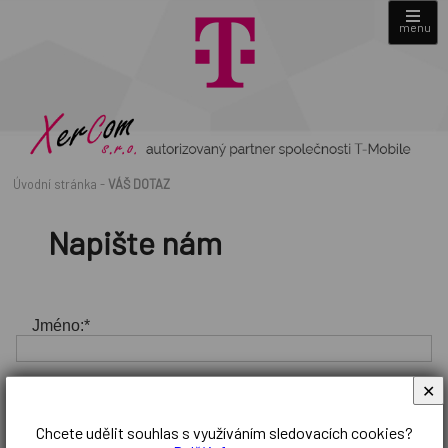
menu
Úvodní stránka
-
VÁŠ DOTAZ
Napište nám
Jméno:*
Telefon:
✕
Chcete udělit souhlas s využíváním sledovacích cookies?
E-mail:*